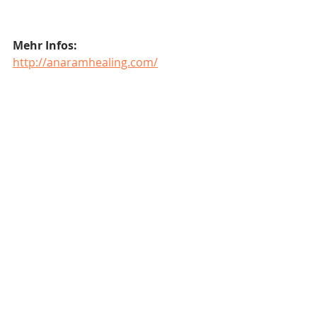
Mehr Infos:
http://anaramhealing.com/
© anaram healing
Aktuelle Beiträge
Alle ansehen