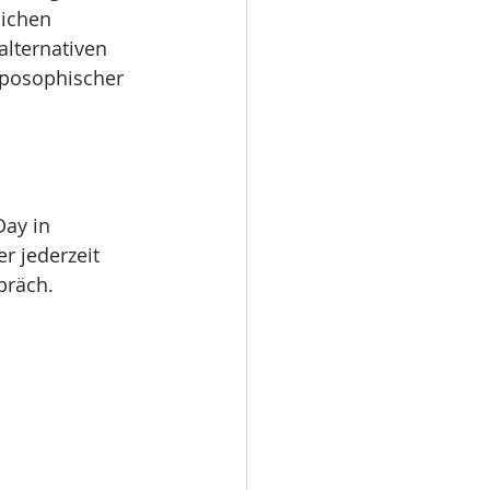
ichen 
lternativen 
posophischer 
ay in 
r jederzeit 
präch.