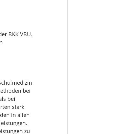
 der BKK VBU. 
n 
Schulmedizin 
ethoden bei 
ls bei 
ten stark 
den in allen 
eistungen. 
istungen zu 