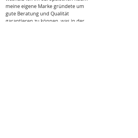
meine eigene Marke gründete um 
gute Beratung und Qualität 
garantieren zu können, was in der 
Arbeit mit Klängen extrem wichtig 
ist. Weitere Informationen zu Kursen 
und den AkashaBowls® finden sie 
auf meiner Website 
www.soundbyalizz.com
.
© Lisa Schuster
Aktuelle Beiträge
Alle ansehen