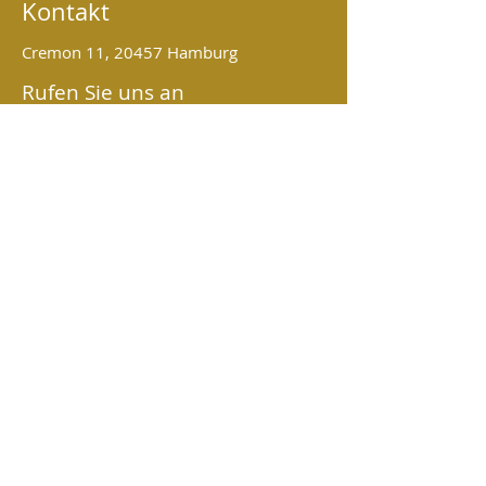
Kontakt
Cremon 11, 20457 Hamburg
Rufen Sie uns an
Telefonkontakt:
Tel.: +49 201 /
22 00 22 3
Tel.: +49 201 / 29 44 13 58
Mobil: 0157 / 50 70 52 57
An der Veranstaltung
teilnehmen
Als Gast teilnehmen
Vorname