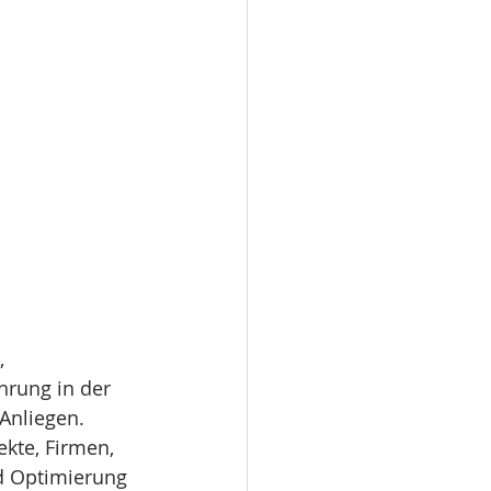
, 
rung in der 
nliegen.  
kte, Firmen, 
d Optimierung 