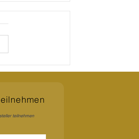
 als Pflege
teilnehmen
steller teilnehmen