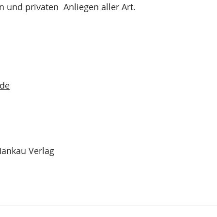
 und privaten  Anliegen aller Art.
.de
ankau Verlag     