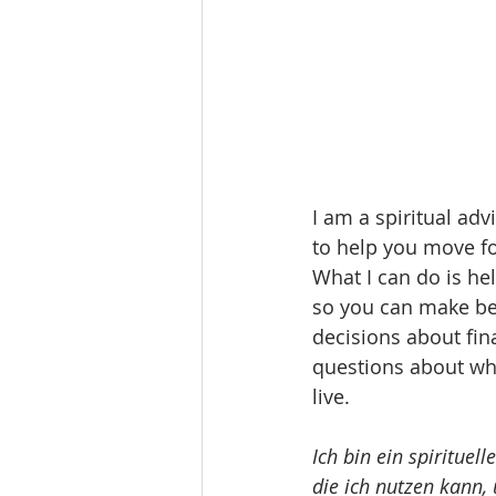
I am a spiritual adv
to help you move fo
What I can do is he
so you can make bet
decisions about fina
questions about wha
live.
Ich bin ein spirituel
die ich nutzen kann