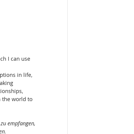
ich I can use 
ions in life, 
aking 
tionships, 
 the world to 
n zu empfangen, 
en.