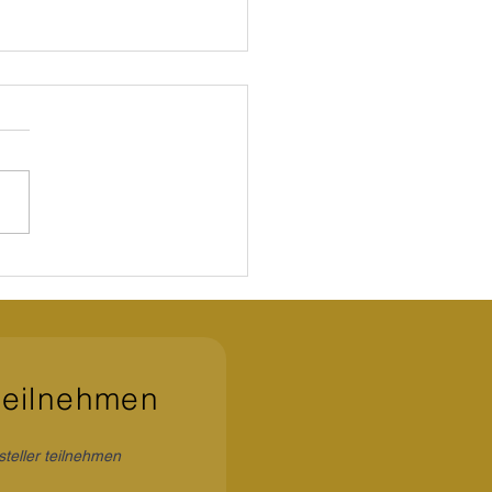
 als Pflege
teilnehmen
steller teilnehmen