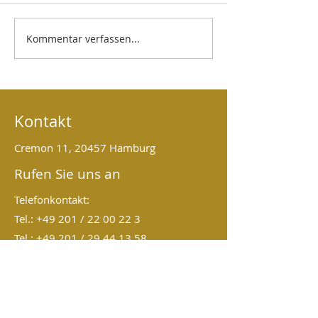
Mehr als Pflege
Kommentar verfassen...
Zwischen Psychologie,
Coaching und spiritueller
Transformation
Kontakt
Cremon 11, 20457 Hamburg
Rufen Sie uns an
Telefonkontakt:
Tel.: +49 201 /
22 00 22 3
Tel.: +49 201 / 29 44 13 58
Mobil: 0157 / 50 70 52 57
An der Veranstaltung
teilnehmen