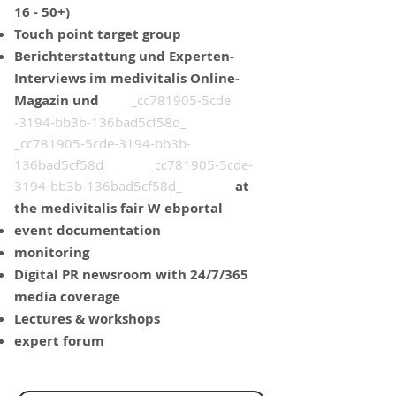
16 - 50+)
Touch point target group
Berichterstattung und Experten-
Interviews
im medivitalis Online-
Magazin und
_cc781905-5cde
-3194-bb3b-136bad5cf58d_
_cc781905-5cde-3194-bb3b-
136bad5cf58d_ _cc781905-5cde-
3194-bb3b-136bad5cf58d_
at
the medivitalis fair W ebportal
event documentation
monitoring
Digital PR newsroom with 24/7/365
media coverage
Lectures & workshops
expert forum